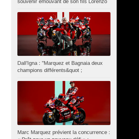
souvenir émouvant de son fils Lorenzo
Dall'Igna : "Marquez et Bagnaia deux
champions différents&quot ;
Marc Marquez prévient la concurrence :