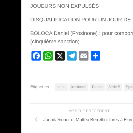
JOUEURS NON EXPULSÉS
DISQUALIFICATION POUR UN JOUR DE
BOLOCA Daniel (Frosinone) : pour comporte
(cinquième sanction).
Facebook
WhatsApp
X
Telegram
Email
Partage
Étiquettes :
como
frosinone
Parma
Série B
Spa
ARTICLE PRÉCÉDENT
Jannik Sinner et Matteo Berrettini libres à Flo