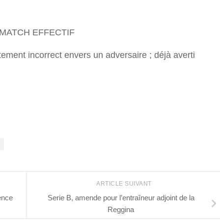
 MATCH EFFECTIF
ment incorrect envers un adversaire ; déjà averti
r
l
ARTICLE SUIVANT
rence
Serie B, amende pour l’entraîneur adjoint de la
Reggina