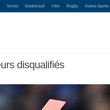
Tennis
Basket-ball
Vélo
Rugby
Autres-Sports
urs disqualifiés