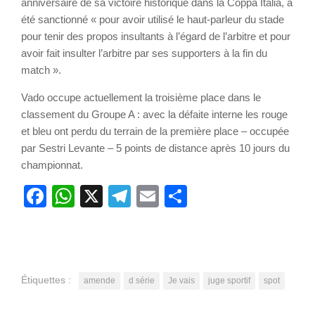
anniversaire de sa victoire historique dans la Coppa Italia, a
été sanctionné « pour avoir utilisé le haut-parleur du stade
pour tenir des propos insultants à l’égard de l’arbitre et pour
avoir fait insulter l’arbitre par ses supporters à la fin du
match ».
Vado occupe actuellement la troisième place dans le
classement du Groupe A : avec la défaite interne les rouge
et bleu ont perdu du terrain de la première place – occupée
par Sestri Levante – 5 points de distance après 10 jours du
championnat.
Facebook
WhatsApp
X
Telegram
Email
Partager
Étiquettes :
amende
d série
Je vais
juge sportif
spot