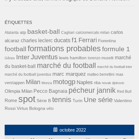
ÉTIQUETTES
basket-ball
carlos
atp
Cagliari
calciomercato milan
Atalanta
f1
Ferrari
ducats
alcaraz
charles leclerc
Fiorentina
formations probables
football
formule 1
Inter
Juventus
marché
lewis hamilton
lorenzo musetti
Gênes
marché du football
du basket-ball
marché du football inter
marc marquez
max
marché du football juventus
matteo berrettini
motogp
Milan
Naples
verstappen
nba
Monza
novak djokovic
pécheur jannik
Pecco Bagnaia
Olimpia Milan
Red Bull
spot
tennis
Une série
Rome
Turin
Valentino
Série B
Rossi
Virtus Bologna
vélo
octobre 2022