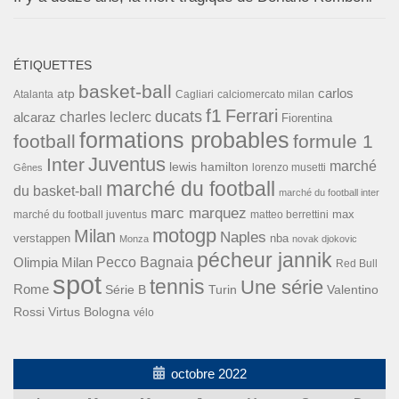
ÉTIQUETTES
basket-ball
carlos
atp
Cagliari
calciomercato milan
Atalanta
f1
Ferrari
ducats
alcaraz
charles leclerc
Fiorentina
formations probables
football
formule 1
Inter
Juventus
marché
lewis hamilton
lorenzo musetti
Gênes
marché du football
du basket-ball
marché du football inter
marc marquez
max
marché du football juventus
matteo berrettini
motogp
Milan
Naples
verstappen
nba
Monza
novak djokovic
pécheur jannik
Pecco Bagnaia
Olimpia Milan
Red Bull
spot
tennis
Une série
Rome
Turin
Valentino
Série B
Rossi
Virtus Bologna
vélo
octobre 2022