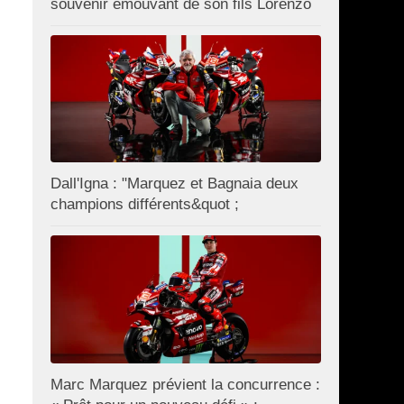
souvenir émouvant de son fils Lorenzo
Dall'Igna : "Marquez et Bagnaia deux
champions différents&quot ;
Marc Marquez prévient la concurrence :