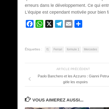
erreurs dans le développement. Ce qui entr
L’équipe est cependant motivée pour bien fa
Facebook
WhatsApp
X
Telegram
Email
Partage
Étiquettes :
f1
Ferrari
formule 1
Mercedes
ARTICLE PRÉCÉDENT
Paolo Banchero et les Azzurro : Gianni Petru
gèle les espoirs
VOUS AIMEREZ AUSSI...