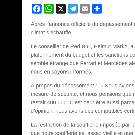
Facebook
WhatsApp
X
Telegram
Email
Partage
Après l’annonce officielle du dépassement d
climat s’échauffe
Le conseiller de Red Bull, Helmut Marko, au
plafonnement du budget et les sanctions cont
semble étrange que Ferrari et Mercedes aie
nous en soyons informés.
À propos du dépassement : » Nous avions c
mesure de sécurité, et nous pensions que rien
restait 400 000. C’est peut-être aussi parc
d’opinion, nous avons des comptables certif
La restriction de la soufflerie imposée pa
que notre soufflerie est assez vieille et q