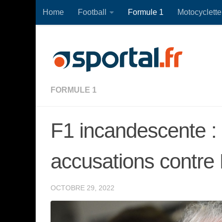
Home
Football
Formule 1
Motocyclette
Skip to content
FORMULE 1
F1 incandescente :
accusations contre 
OCTOBRE 29, 2022