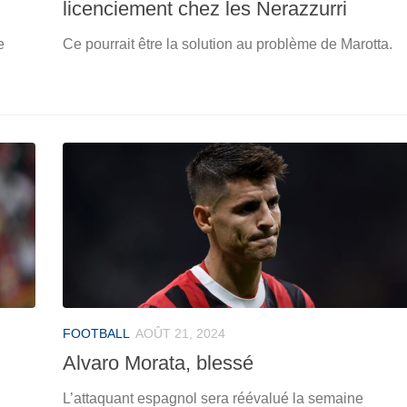
licenciement chez les Nerazzurri
e
Ce pourrait être la solution au problème de Marotta.
FOOTBALL
AOÛT 21, 2024
Alvaro Morata, blessé
L’attaquant espagnol sera réévalué la semaine