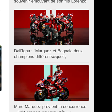
souvenir émouvant de son fils Lorenzo
é
Dall'Igna : "Marquez et Bagnaia deux
champions différents&quot ;
Marc Marquez prévient la concurrence :