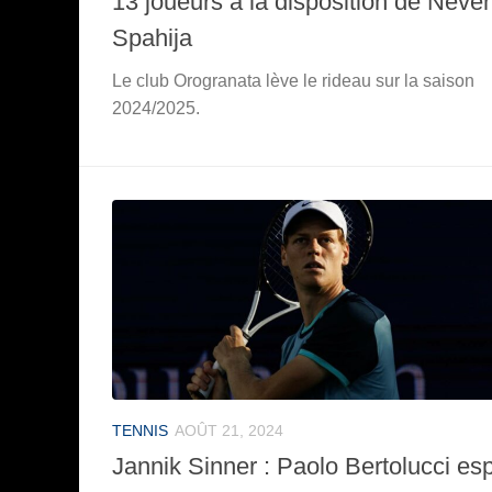
13 joueurs à la disposition de Neve
Spahija
Le club Orogranata lève le rideau sur la saison
2024/2025.
TENNIS
AOÛT 21, 2024
Jannik Sinner : Paolo Bertolucci es