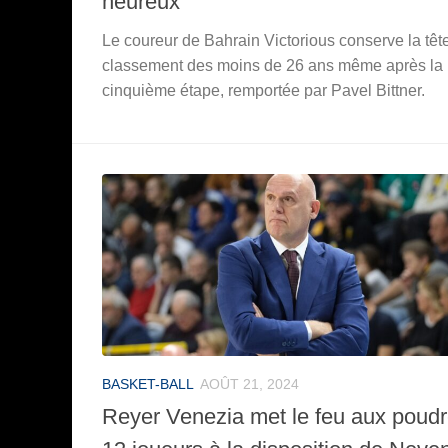
heureux
Le coureur de Bahrain Victorious conserve la têt
classement des moins de 26 ans même après la
cinquième étape, remportée par Pavel Bittner.
BASKET-BALL
AOÛT 21, 2024
Reyer Venezia met le feu aux poudr