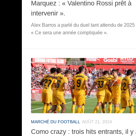
Marquez : « Valentino Rossi prêt à
intervenir ».
Alex Barros a parlé du duel tant attendu de 2025 
« Ce sera une année compliquée ».
MARCHÉ DU FOOTBALL
AOÛT 21, 2024
Como crazy : trois hits entrants, il y