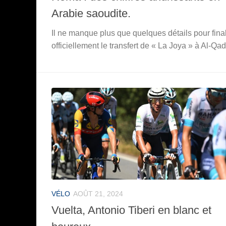
Arabie saoudite.
Il ne manque plus que quelques détails pour final
officiellement le transfert de « La Joya » à Al-Qa
VÉLO
AOÛT 21, 2024
Vuelta, Antonio Tiberi en blanc et