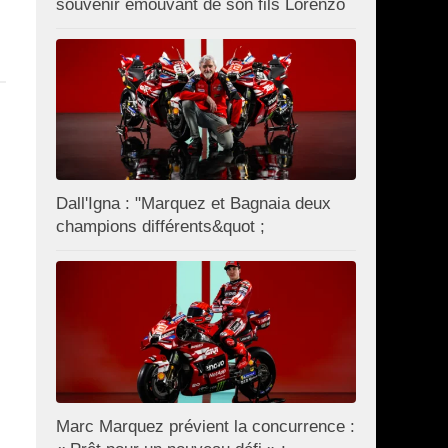
souvenir émouvant de son fils Lorenzo
Dall'Igna : "Marquez et Bagnaia deux
champions différents&quot ;
Marc Marquez prévient la concurrence :