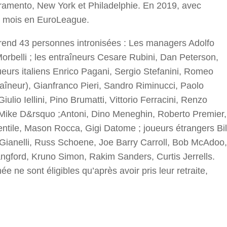
ramento, New York et Philadelphie. En 2019, avec
u mois en EuroLeague.
end 43 personnes intronisées : Les managers Adolfo
orbelli ; les entraîneurs Cesare Rubini, Dan Peterson,
ueurs italiens Enrico Pagani, Sergio Stefanini, Romeo
neur), Gianfranco Pieri, Sandro Riminucci, Paolo
iulio Iellini, Pino Brumatti, Vittorio Ferracini, Renzo
ri, Mike D&rsquo ;Antoni, Dino Meneghin, Roberto Premier,
entile, Mason Rocca, Gigi Datome ; joueurs étrangers Bil
 Gianelli, Russ Schoene, Joe Barry Carroll, Bob McAdoo,
gford, Kruno Simon, Rakim Sanders, Curtis Jerrells.
e sont éligibles qu’après avoir pris leur retraite,
r