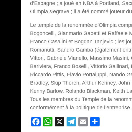
d’Espagne ; a joué en NBA à Portland, Sac
Olimpia &egrave ; il a été nommé joueur d
Le temple de la renommée d’Olimpia compr
Bogoncelli, Gianmario Gabetti et Raffaele M
Franco Casalini et Bogdan Tanjevic ; les jo
Romanutti, Sandro Gamba (également entraî
Vittori, Gabriele Vianello, Massimo Masini, G
Bariviera, Franco Boselli, Vittorio Gallina
Riccardo Pittis, Flavio Portaluppi, Nando G
Bradley, Skip Thoren, Arthur Kenney, John
Kenny Barlow, Rolando Blackman, Keith Lan
Tous les membres du Temple de la renommée n
conformément à la politique de l’entreprise.
Facebook
WhatsApp
X
Telegram
Email
Partage