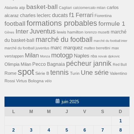
basket-ball
carlos
atp
Cagliari
calciomercato milan
Atalanta
f1
Ferrari
ducats
alcaraz
charles leclerc
Fiorentina
formations probables
football
formule 1
Inter
Juventus
marché
lewis hamilton
lorenzo musetti
Gênes
marché du football
du basket-ball
marché du football inter
marc marquez
max
marché du football juventus
matteo berrettini
motogp
Milan
Naples
verstappen
nba
Monza
novak djokovic
pécheur jannik
Pecco Bagnaia
Olimpia Milan
Red Bull
spot
tennis
Une série
Rome
Turin
Valentino
Série B
Rossi
Virtus Bologna
vélo
juin 2025
L
M
M
J
V
S
D
1
2
3
4
5
6
7
8