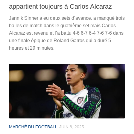
appartient toujours à Carlos Alcaraz
Jannik Sinner a eu deux sets d’avance, a manqué trois
balles de match dans le quatrième set mais Carlos
Alcaraz est revenu et l’a battu 4-6 6-7 6-4 7-6 7-6 dans
une finale épique de Roland Garros qui a duré 5
heures et 29 minutes.
MARCHÉ DU FOOTBALL
JUIN 8, 2025