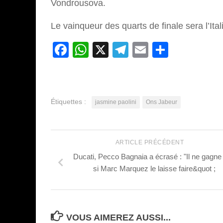
Vondrousova.
Le vainqueur des quarts de finale sera l’Ital
Facebook
WhatsApp
X
Telegram
Email
Partage
Étiquettes :
jasmine paolini
Ons Jabeur
ARTICLE PRÉCÉDENT
Ducati, Pecco Bagnaia a écrasé : "Il ne gagne
si Marc Marquez le laisse faire&quot ;
VOUS AIMEREZ AUSSI...