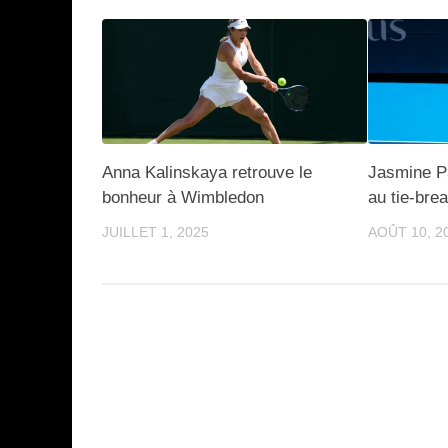
Anna Kalinskaya retrouve le
Jasmine Pa
bonheur à Wimbledon
au tie-bre
JUILLET 1, 2025
AOÛT 10, 2