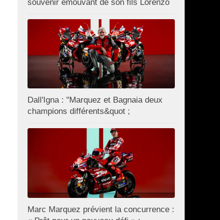
souvenir émouvant de son fils Lorenzo
Dall'Igna : "Marquez et Bagnaia deux
champions différents&quot ;
Marc Marquez prévient la concurrence :