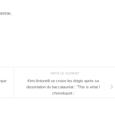
ienne.
r
ARTICLE SUIVANT
 que
Kimi Antonelli se croise les doigts après sa
dissertation du baccalauréat : "This is what I
chose&quot ;