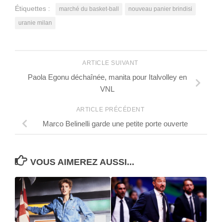
Étiquettes :
marché du basket-ball
nouveau panier brindisi
uranie milan
ARTICLE SUIVANT
Paola Egonu déchaînée, manita pour Italvolley en
VNL
ARTICLE PRÉCÉDENT
Marco Belinelli garde une petite porte ouverte
VOUS AIMEREZ AUSSI...