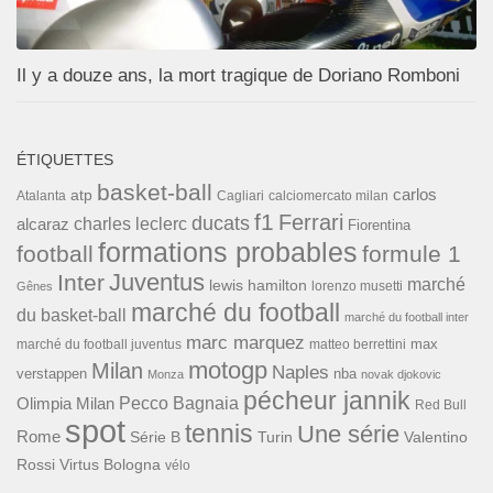
Il y a douze ans, la mort tragique de Doriano Romboni
ÉTIQUETTES
basket-ball
carlos
atp
Cagliari
calciomercato milan
Atalanta
f1
Ferrari
ducats
alcaraz
charles leclerc
Fiorentina
formations probables
football
formule 1
Inter
Juventus
marché
lewis hamilton
lorenzo musetti
Gênes
marché du football
du basket-ball
marché du football inter
marc marquez
max
marché du football juventus
matteo berrettini
motogp
Milan
Naples
verstappen
nba
Monza
novak djokovic
pécheur jannik
Pecco Bagnaia
Olimpia Milan
Red Bull
spot
tennis
Une série
Rome
Turin
Valentino
Série B
Rossi
Virtus Bologna
vélo