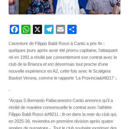
Facebook
WhatsApp
X
Telegram
Email
Partager
L’aventure de Filippo Baldi Rossi à Cantù a pris fin :
quelques jours après avoir été promu capitaine, l’attaquant
né en 1991 a résilié par consentement son contrat avec le
club de la Brianza et est désormais tout proche d’une
nouvelle expérience en A2, cette fois avec le Scaligera
Basket Verona, comme le rapporte ‘La Provincia&#8217 ;.
.
“Acqua S.Bernardo Pallacanestro Cantù annonce qu’il a
résilié de manière consensuelle le contrat avec l’athlète
Filippo Baldi Rossi &#8211 ; lit-on dans la note du club qui,
en 2025-26, reviendra en première division après quatre
années de purgatoire -. Tout le club souhaite exprimer des