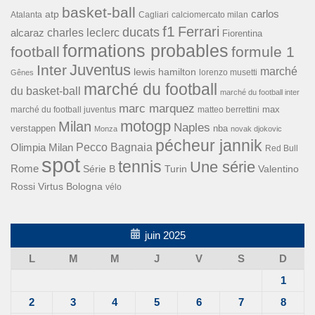
basket-ball
carlos
atp
Cagliari
calciomercato milan
Atalanta
f1
Ferrari
ducats
alcaraz
charles leclerc
Fiorentina
formations probables
football
formule 1
Inter
Juventus
marché
lewis hamilton
lorenzo musetti
Gênes
marché du football
du basket-ball
marché du football inter
marc marquez
max
marché du football juventus
matteo berrettini
motogp
Milan
Naples
verstappen
nba
Monza
novak djokovic
pécheur jannik
Pecco Bagnaia
Olimpia Milan
Red Bull
spot
tennis
Une série
Rome
Turin
Valentino
Série B
Rossi
Virtus Bologna
vélo
juin 2025
L
M
M
J
V
S
D
1
2
3
4
5
6
7
8