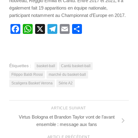
nouveau, Reggio Emilia et Cantù. Entre 2017 et 2021, il a
également fait 19 apparitions en équipe nationale,
participant notamment au Championnat d’Europe en 2017.
Facebook
WhatsApp
X
Telegram
Email
Partager
Étiquettes :
basket-ball
Cantù basket-ball
Filippo Baldi Rossi
marché du basket-ball
Scaligera Basket Verona
Série A2
ARTICLE SUIVANT
Virtus Bologna et Brandon Taylor vont de l’avant
ensemble : message aux fans
ARTICLE PRÉCÉDENT