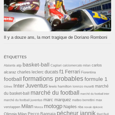
Il y a douze ans, la mort tragique de Doriano Romboni
ÉTIQUETTES
basket-ball
carlos
atp
Cagliari
calciomercato milan
Atalanta
f1
Ferrari
ducats
alcaraz
charles leclerc
Fiorentina
formations probables
football
formule 1
Inter
Juventus
marché
lewis hamilton
lorenzo musetti
Gênes
marché du football
du basket-ball
marché du football inter
marc marquez
max
marché du football juventus
matteo berrettini
motogp
Milan
Naples
verstappen
nba
Monza
novak djokovic
pécheur jannik
Pecco Bagnaia
Olimpia Milan
Red Bull